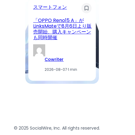
カ
スマートフォン
P
「OPPO Reno15 A」が
動
LinksMateで8月6日より販
4.
売開始、購入キャンペーン
4
も同時開催
を
Cowriter
2026-08-07
·
1 min
© 2025 SocialWire, Inc. All rights reserved.