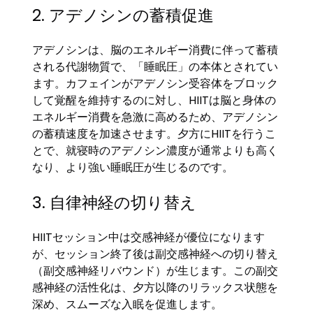
2. アデノシンの蓄積促進
アデノシンは、脳のエネルギー消費に伴って蓄積
される代謝物質で、「睡眠圧」の本体とされてい
ます。カフェインがアデノシン受容体をブロック
して覚醒を維持するのに対し、HIITは脳と身体の
エネルギー消費を急激に高めるため、アデノシン
の蓄積速度を加速させます。夕方にHIITを行うこ
とで、就寝時のアデノシン濃度が通常よりも高く
なり、より強い睡眠圧が生じるのです。
3. 自律神経の切り替え
HIITセッション中は交感神経が優位になります
が、セッション終了後は副交感神経への切り替え
（副交感神経リバウンド）が生じます。この副交
感神経の活性化は、夕方以降のリラックス状態を
深め、スムーズな入眠を促進します。