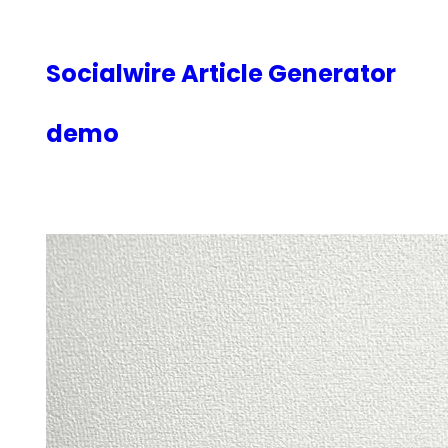
内
容
を
Socialwire Article Generator
ス
キ
demo
ッ
プ