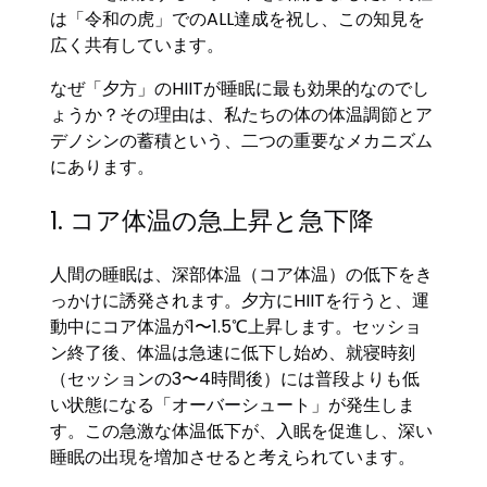
は「令和の虎」でのALL達成を祝し、この知見を
広く共有しています。
なぜ「夕方」のHIITが睡眠に最も効果的なのでし
ょうか？その理由は、私たちの体の体温調節とア
デノシンの蓄積という、二つの重要なメカニズム
にあります。
1. コア体温の急上昇と急下降
人間の睡眠は、深部体温（コア体温）の低下をき
っかけに誘発されます。夕方にHIITを行うと、運
動中にコア体温が1〜1.5℃上昇します。セッショ
ン終了後、体温は急速に低下し始め、就寝時刻
（セッションの3〜4時間後）には普段よりも低
い状態になる「オーバーシュート」が発生しま
す。この急激な体温低下が、入眠を促進し、深い
睡眠の出現を増加させると考えられています。