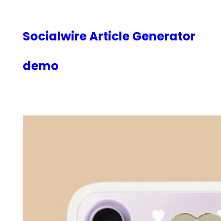
内
容
を
Socialwire Article Generator
ス
キ
demo
ッ
プ