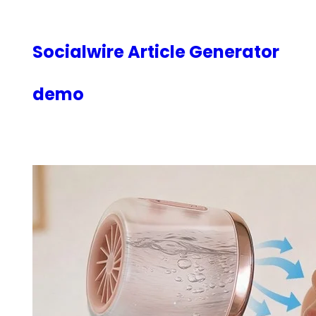
内
容
を
Socialwire Article Generator
ス
キ
demo
ッ
プ