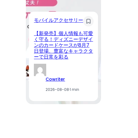
モバイルアクセサリー
ス
【新発売】個人情報も可愛
B
く守る！ディズニーデザイ
売
ンのカードケースが8月7
ー
日登場、豊富なキャラクタ
場
ーで日常を彩る
軽
Cowriter
2026-08-08
·
1 min