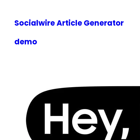
内
容
を
Socialwire Article Generator
ス
キ
demo
ッ
プ