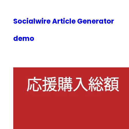
内
容
を
Socialwire Article Generator
ス
キ
demo
ッ
プ