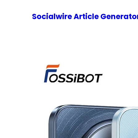
内
容
Socialwire Article Generat
を
ス
キ
ッ
プ