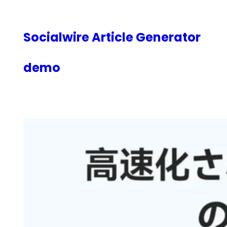
内
容
を
Socialwire Article Generator
ス
キ
demo
ッ
プ