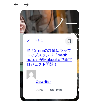
ノートPC
照
厚さ3mmの超薄型ラップ
P
トップスタンド『beak
に
note』がMakuakeで新プ
明
ロジェクト開始！
サ
Cowriter
2026-08-06
·
1 min