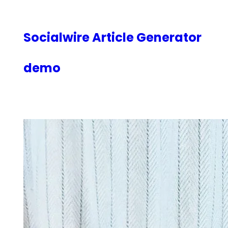
内
容
を
Socialwire Article Generator
ス
キ
demo
ッ
プ