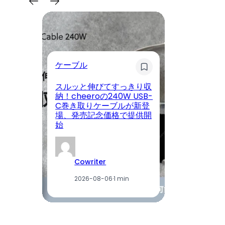
ケーブル
健
スルッと伸びてすっきり収
納！cheeroの240W USB-
タ
C巻き取りケーブルが新登
ス
場、発売記念価格で提供開
鮮
始
ト
Cowriter
2026-08-06
·
1 min