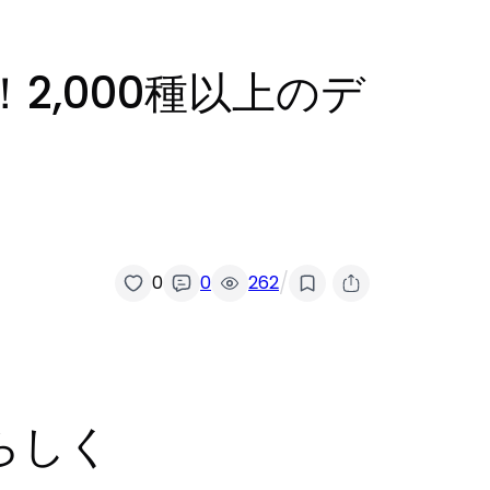
！2,000種以上のデ
/
0
0
262
分らしく