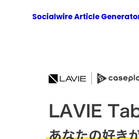
内
容
Socialwire Article Generat
を
ス
キ
ッ
プ