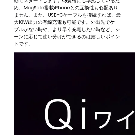
動でスタートします。Qi規格にも準拠しているた
め、MagSafe搭載iPhoneとの互換性も心配あり
ません。また、USB-Cケーブルを接続すれば、最
大10W出力の有線充電も可能です。外出先でケー
ブルがない時や、より早く充電したい時など、シ
ーンに応じて使い分けができるのは嬉しいポイン
トです。