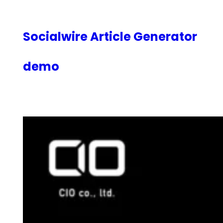
内
容
を
Socialwire Article Generator
ス
キ
demo
ッ
プ