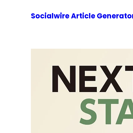
内
容
Socialwire Article Generat
を
ス
キ
ッ
プ