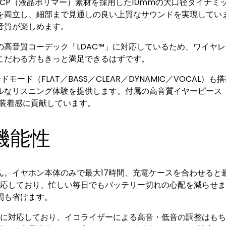
CP（液晶ポリマー）素材を採用した10mmの大口径ダイナミ
を両立し、細部まで見通しの良い上質なサウンドを実現してい
音質が楽しめます。
ゾ相当の高音質コーデック「LDAC™」に対応しているため、ワイ
こだわる方もきっと満足できるはずです。
ド（FLAT／BASS／CLEAR／DYNAMIC／VOCAL）も
なリスニング体験を提供します。付属の高音質イヤーピース「ス
い装着感に貢献しています。
機能性
。イヤホン本体のみで最大17時間、充電ケースを合わせると最
対応しており、忙しい毎日でもバッテリー切れの心配を減らせま
間も省けます。
hones」に対応しており、イコライザーによる高音・低音の調整