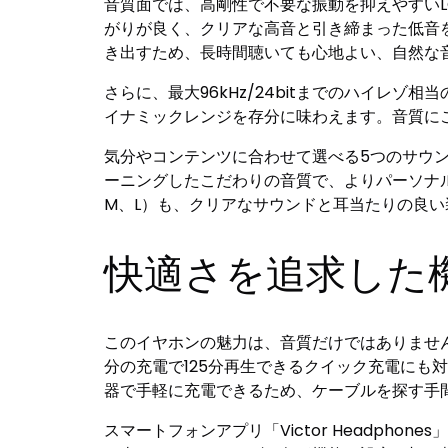
音質面では、高剛性で不要な振動を抑えやすいL
がりが良く、クリアな高音と引き締まった低音
き出すため、長時間聴いても心地よい、自然な
さらに、最大96kHz/24bitまでのハイレ
イナミックレンジを存分に味わえます。音質に
気分やコンテンツに合わせて選べる5つのサウンドモー
ーニングしたこだわりの音質で、よりパーソナル
M、L）も、クリアなサウンドと耳当たりの良
快適さを追求した
このイヤホンの魅力は、音質だけではありません
分の充電で125分再生できるクイック充電にも
器で手軽に充電できるため、ケーブルを探す手
スマートフォンアプリ「Victor Headp