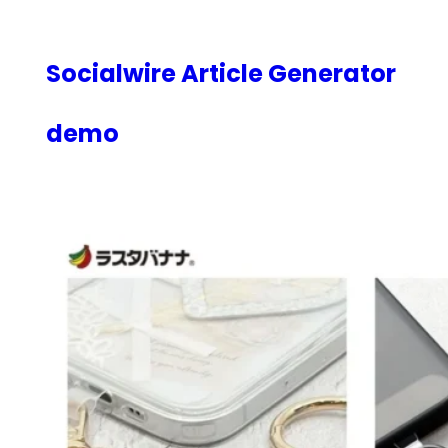
内
容
を
Socialwire Article Generator
ス
キ
demo
ッ
プ