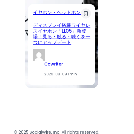
イ
イヤホン・ヘッドホン
Li
ディスプレイ搭載ワイヤレ
C
スイヤホン「LL05」新登
場
場！見る・触る・聴くを一
付
つにアップデート
利
Cowriter
2026-08-09
·
1 min
© 2025 SocialWire, Inc. All rights reserved.