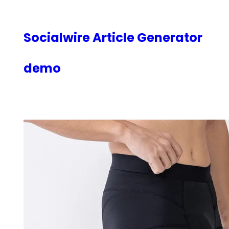
内
容
を
Socialwire Article Generator
ス
キ
demo
ッ
プ