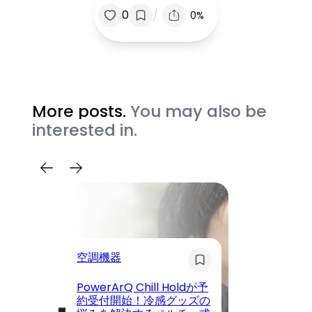
/
0
0%
More posts.
You may also be
interested in.
空調機器
イ
PowerArQ Chill Holdが予
S
約受付開始！冷感グッズの
合