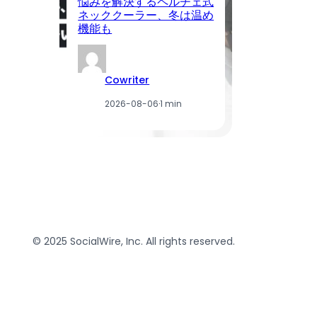
悩みを解決するペルチェ式
「
ネッククーラー、冬は温め
発
機能も
質
Cowriter
2026-08-06
·
1 min
© 2025 SocialWire, Inc. All rights reserved.