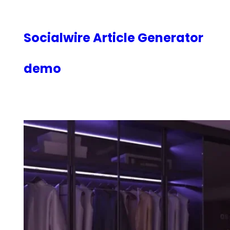
内
容
を
Socialwire Article Generator
ス
キ
demo
ッ
プ