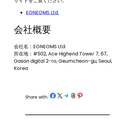
サイトをご覧ください。
EONEOMS Ltd.
会社概要
会社名：EONEOMS Ltd.
所在地：#502, Ace Highend Tower 7, 67,
Gasan digital 2-ro, Geumcheon-gu, Seoul,
Korea
Share on Facebook
Share on X
Share on Telegram
Share on Threads
Share on Pinterest
Share with
/