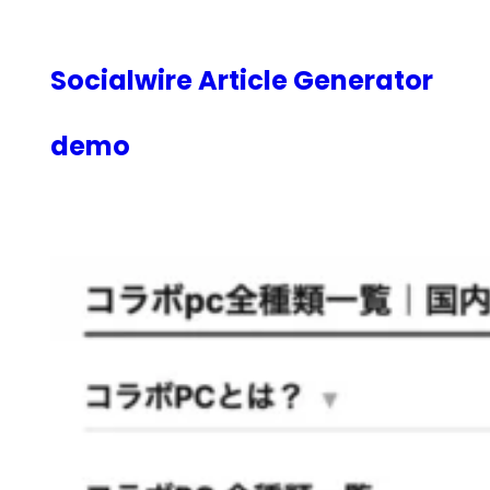
内
容
を
Socialwire Article Generator
ス
キ
demo
ッ
プ