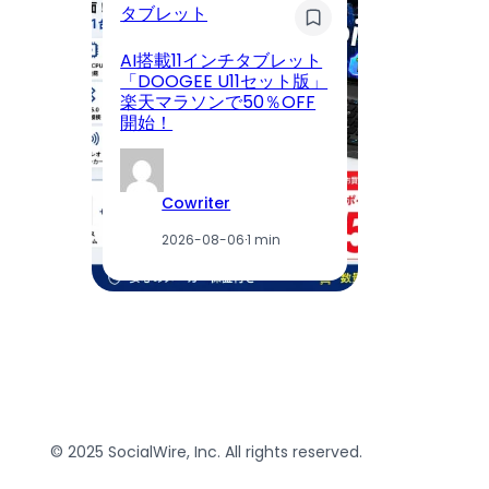
タブレット
マ
AI搭載11インチタブレット
パ
「DOOGEE U11セット版」
波
楽天マラソンで50％OFF
プ
開始！
を
Cowriter
2026-08-06
·
1 min
© 2025 SocialWire, Inc. All rights reserved.