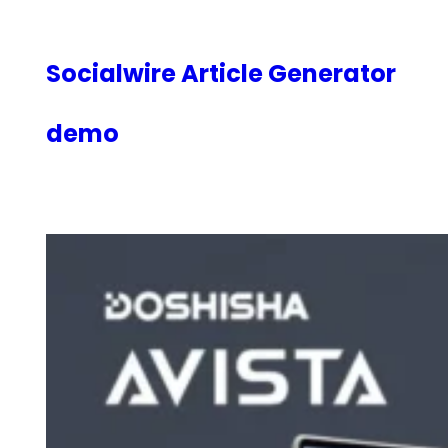
内
容
を
Socialwire Article Generator
ス
キ
demo
ッ
プ