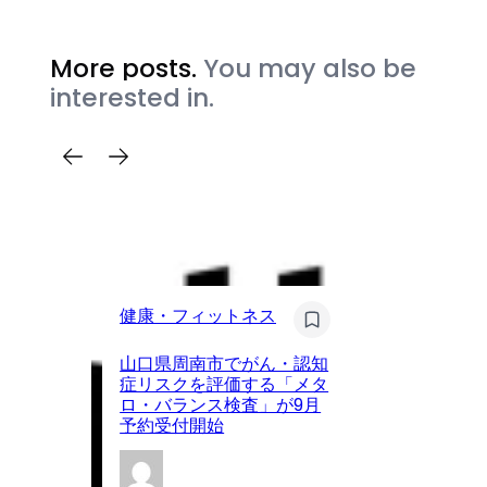
More posts.
You may also be
interested in.
健
健康・フィットネス
眼
山口県周南市でがん・認知
ア
症リスクを評価する「メタ
が
ロ・バランス検査」が9月
を
予約受付開始
載