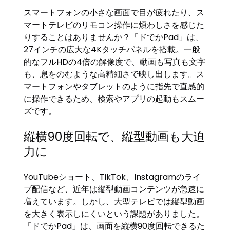
スマートフォンの小さな画面で目が疲れたり、ス
マートテレビのリモコン操作に煩わしさを感じた
りすることはありませんか？「ドでかPad」は、
27インチの広大な4Kタッチパネルを搭載。一般
的なフルHDの4倍の解像度で、動画も写真も文字
も、息をのむような高精細さで映し出します。ス
マートフォンやタブレットのように指先で直感的
に操作できるため、検索やアプリの起動もスムー
ズです。
縦横90度回転で、縦型動画も大迫
力に
YouTubeショート、TikTok、Instagramのライ
ブ配信など、近年は縦型動画コンテンツが急速に
増えています。しかし、大型テレビでは縦型動画
を大きく表示しにくいという課題がありました。
「ドでかPad」は、画面を縦横90度回転できるた