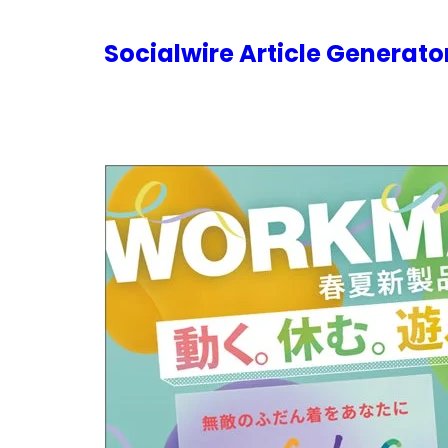
内
容
Socialwire Article Generat
を
ス
キ
ッ
プ