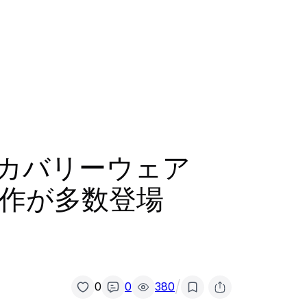
リカバリーウェア
s」新作が多数登場
/
0
0
380