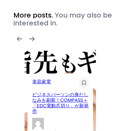
More posts.
You may also be
interested in.
タ
美容家電
A
ー
ビジネスパーソンの身だし
「i
なみを刷新！COMPASS＋
を
「EDC電動爪切り」が新発
間
売
催