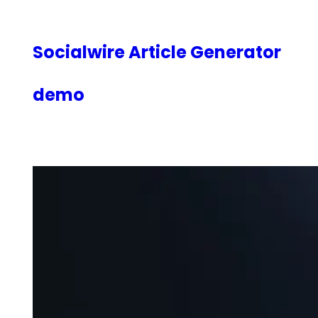
内
容
を
Socialwire Article Generator
ス
キ
demo
ッ
プ