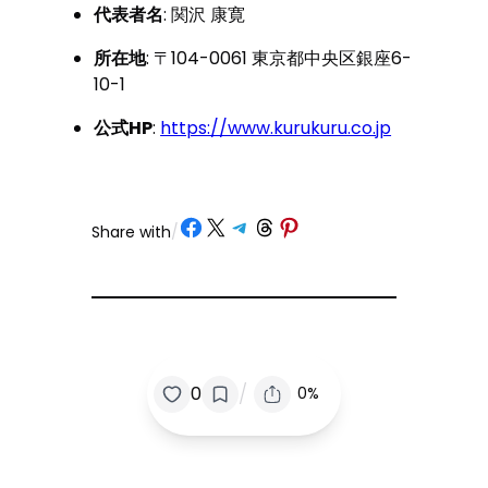
代表者名
: 関沢 康寛
所在地
: 〒104-0061 東京都中央区銀座6-
10-1
公式HP
:
https://www.kurukuru.co.jp
Share on Facebook
Share on X
Share on Telegram
Share on Threads
Share on Pinterest
Share with
/
/
0
0%