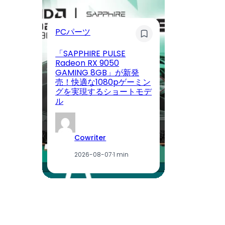
PCパーツ
ウ
「SAPPHIRE PULSE
Radeon RX 9050
GAMING 8GB」が新発
V
売！快適な1080pゲーミン
P
グを実現するショートモデ
ン
ル
記
Cowriter
2026-08-07
·
1 min