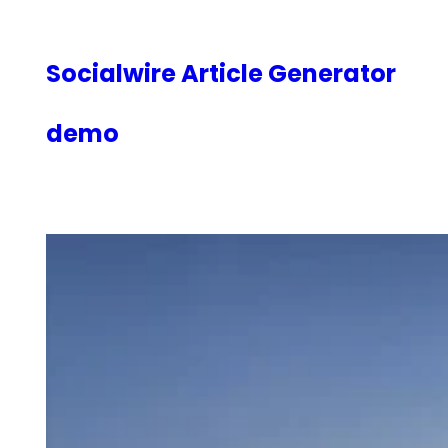
内
容
を
Socialwire Article Generator
ス
キ
demo
ッ
プ