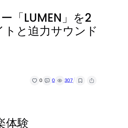
ー「LUMEN」を2
ライトと迫力サウンド
/
0
0
307
楽体験