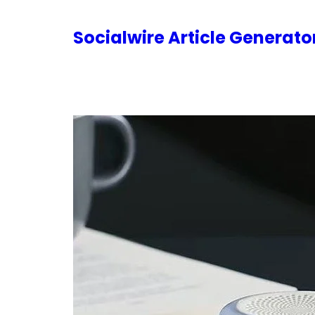
内
容
Socialwire Article Generat
を
ス
キ
ッ
プ