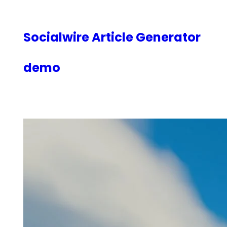
内
容
を
Socialwire Article Generator
ス
キ
demo
ッ
プ