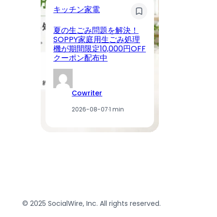
ス
キッチン家電
KE
夏の生ごみ問題を解決！
T
SOPPY家庭用生ごみ処理
ア
機が期間限定10,000円OFF
プ
クーポン配布中
豪
Cowriter
2026-08-07
·
1 min
© 2025 SocialWire, Inc. All rights reserved.