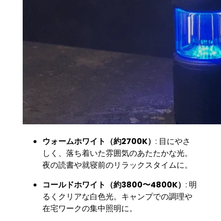
ウォームホワイト（約2700K）
: 目にやさ
しく、落ち着いた雰囲気のあたたかな光。
夜の読書や就寝前のリラックスタイムに。
コールドホワイト（約3800〜4800K）
: 明
るくクリアな白色光。キャンプでの調理や
在宅ワークの集中照明に。