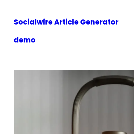
内
容
を
Socialwire Article Generator
ス
キ
demo
ッ
プ