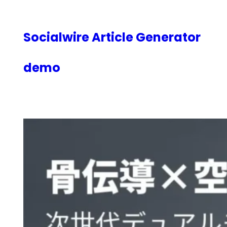
内
容
を
Socialwire Article Generator
ス
キ
demo
ッ
プ