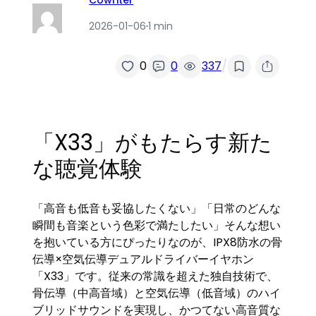
2026-01-06
·
1 min
/
0
0
337
「X33」がもたらす新た
な聴覚体験
「高音も低音も妥協したくない」「日常のどんな
瞬間も音楽という色彩で満たしたい」そんな想い
を抱いている方にぴったりなのが、IPX8防水の骨
伝導×空気伝導デュアルドライバーイヤホン
「X33」です。従来の常識を超えた独自技術で、
骨伝導（中高音域）と空気伝導（低音域）のハイ
ブリッドサウンドを実現し、かつてない高音質な