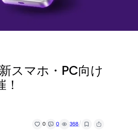
で最新スマホ・PC向け
催！
/
0
0
368