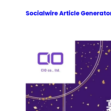
内
容
Socialwire Article Generat
を
ス
キ
ッ
プ