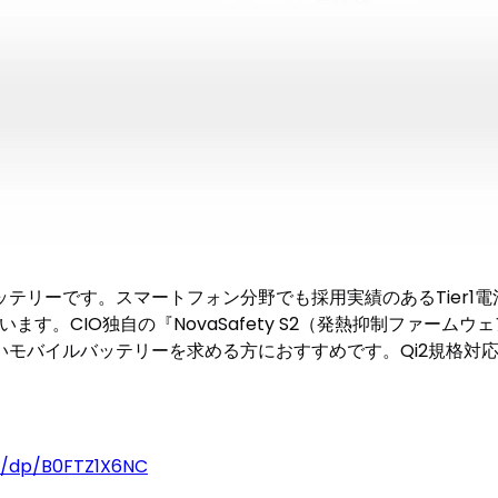
テリーです。スマートフォン分野でも採用実績のあるTier1
す。CIO独自の『NovaSafety S2（発熱抑制ファームウェ
モバイルバッテリーを求める方におすすめです。Qi2規格対応で
p/dp/B0FTZ1X6NC