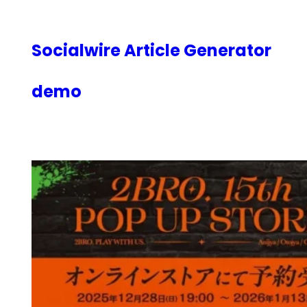
内
容
を
Socialwire Article Generator
ス
キ
demo
ッ
プ