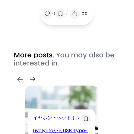
/
0
0%
More posts.
You may also be
interested in.
イヤホン・ヘッドホン
モ
LivelyLifeからUSB Type-
【