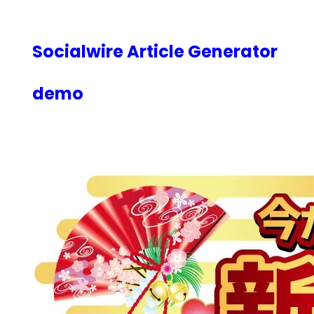
内
容
を
Socialwire Article Generator
ス
キ
demo
ッ
プ