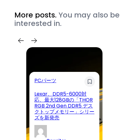
More posts.
You may also be
interested in.
睡
PCパーツ
ン
Lexar、DDR5-6000対
「
応、最大128GBの「THOR
っ
RGB 2nd Gen DDR5 デス
ケ
クトップメモリー」シリー
ア
ズを新発売
次