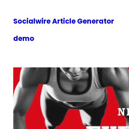
内
容
を
Socialwire Article Generator
ス
キ
demo
ッ
プ