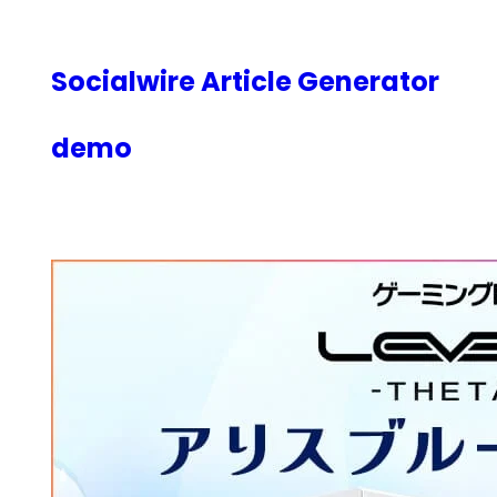
内
容
を
Socialwire Article Generator
ス
キ
demo
ッ
プ