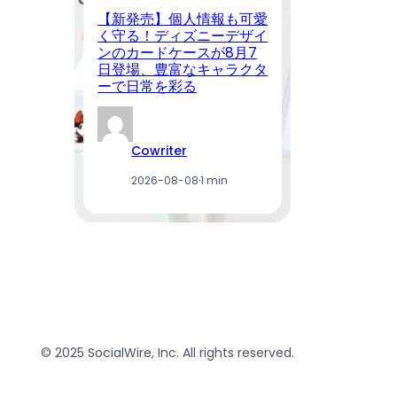
【新発売】個人情報も可愛
B
く守る！ディズニーデザイ
売
ンのカードケースが8月7
ー
日登場、豊富なキャラクタ
場
ーで日常を彩る
軽
Cowriter
2026-08-08
·
1 min
© 2025 SocialWire, Inc. All rights reserved.