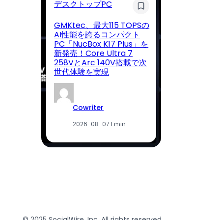
デスクトップPC
キ
GMKtec、最大115 TOPSの
AI性能を誇るコンパクト
PC「NucBox K17 Plus」を
夏
新発売！Core Ultra 7
S
258VとArc 140V搭載で次
機
世代体験を実現
ク
Cowriter
2026-08-07
·
1 min
© 2025 SocialWire, Inc. All rights reserved.