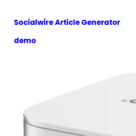
内
容
を
Socialwire Article Generator
ス
キ
demo
ッ
プ