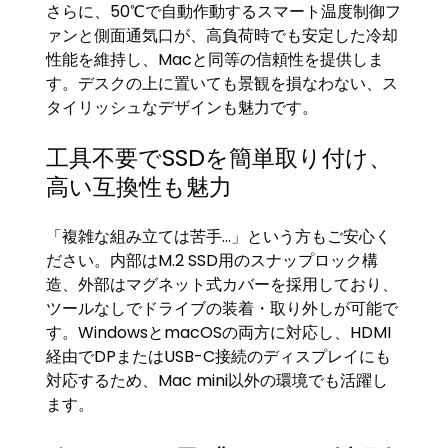
さらに、50℃で自動作動するスマート温度制御フ
ァンと側面通気口が、高負荷時でも安定した冷却
性能を維持し、Macと同等の信頼性を提供しま
す。デスクの上に置いても景観を損なわない、ス
タイリッシュなデザインも魅力です。
工具不要でSSDを簡単取り付け、
高い互換性も魅力
「複雑な組み立ては苦手…」という方もご安心く
ださい。内部はM.2 SSD用のスナップロック構
造、外部はマグネット式カバーを採用しており、
ツールなしでドライブの装着・取り外しが可能で
す。WindowsとmacOSの両方に対応し、HDMI
経由でDPまたはUSB-C接続のディスプレイにも
対応するため、Mac mini以外の環境でも活躍し
ます。