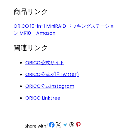
商品リンク
ORICO 10-in-1 MiniRAID ドッキングステーショ
ン MR10 – Amazon
関連リンク
ORICO公式サイト
ORICO公式X(旧Twitter)
ORICO公式Instagram
ORICO Linktree
Share on Facebook
Share on X
Share on Telegram
Share on Threads
Share on Pinterest
Share with
/