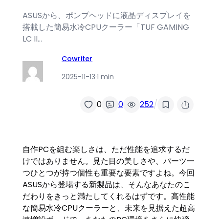
ASUSから、ポンプヘッドに液晶ディスプレイを
搭載した簡易水冷CPUクーラー「TUF GAMING
LC II…
Cowriter
2025-11-13
·
1 min
/
0
0
252
自作PCを組む楽しさは、ただ性能を追求するだ
けではありません。見た目の美しさや、パーツ一
つひとつが持つ個性も重要な要素ですよね。今回
ASUSから登場する新製品は、そんなあなたのこ
だわりをきっと満たしてくれるはずです。高性能
な簡易水冷CPUクーラーと、未来を見据えた超高