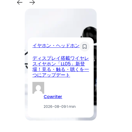
イ
イヤホン・ヘッドホン
Li
ディスプレイ搭載ワイヤレ
C
スイヤホン「LL05」新登
場
場！見る・触る・聴くを一
付
つにアップデート
利
Cowriter
2026-08-09
·
1 min