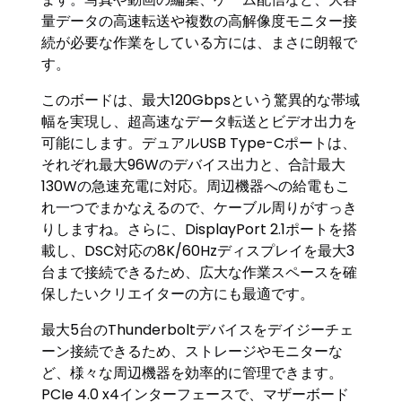
量データの高速転送や複数の高解像度モニター接
続が必要な作業をしている方には、まさに朗報で
す。
このボードは、最大120Gbpsという驚異的な帯域
幅を実現し、超高速なデータ転送とビデオ出力を
可能にします。デュアルUSB Type-Cポートは、
それぞれ最大96Wのデバイス出力と、合計最大
130Wの急速充電に対応。周辺機器への給電もこ
れ一つでまかなえるので、ケーブル周りがすっき
りしますね。さらに、DisplayPort 2.1ポートを搭
載し、DSC対応の8K/60Hzディスプレイを最大3
台まで接続できるため、広大な作業スペースを確
保したいクリエイターの方にも最適です。
最大5台のThunderboltデバイスをデイジーチェ
ーン接続できるため、ストレージやモニターな
ど、様々な周辺機器を効率的に管理できます。
PCIe 4.0 x4インターフェースで、マザーボード