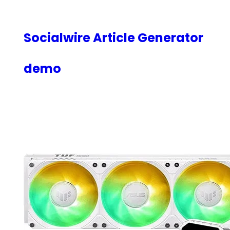
内
容
を
Socialwire Article Generator
ス
キ
demo
ッ
プ