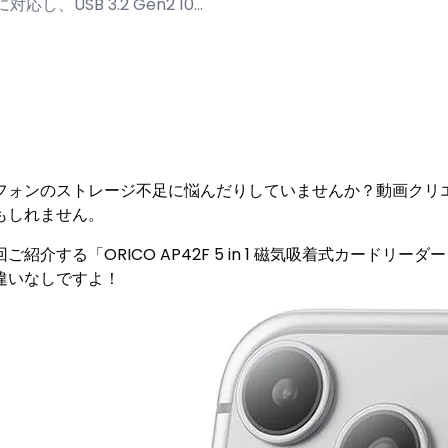
に対応し、USB 3.2 Gen2 10…
ォンのストレージ不足に悩んだりしていませんか？動画クリエイ
かもしれません。
する「ORICO AP42F 5 in 1 磁気吸着式カードリーダ
違いなしですよ！