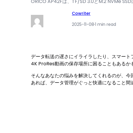
ORICO AP42Fは、TF/SD 3.0とM.2 NVMe SSD
Cowriter
2025-11-08
·
1 min read
データ転送の遅さにイライラしたり、スマートフ
4K ProRes動画の保存場所に困ることもある
そんなあなたの悩みを解決してくれるのが、今回ご紹介
あれば、データ管理がぐっと快適になること間