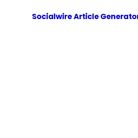
内
容
Socialwire Article Generat
を
ス
キ
ッ
プ