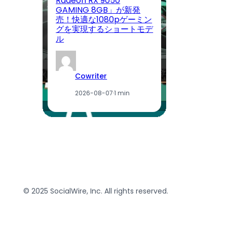
Radeon RX 9050
GAMING 8GB」が新発
V
売！快適な1080pゲーミン
P
グを実現するショートモデ
ン
ル
記
Cowriter
2026-08-07
·
1 min
© 2025 SocialWire, Inc. All rights reserved.