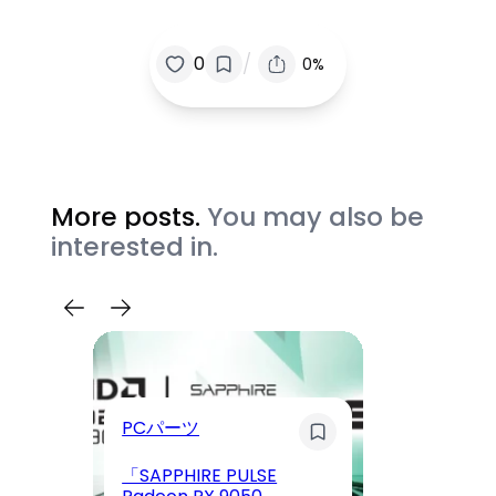
/
0
0%
More posts.
You may also be
interested in.
PCパーツ
ウ
「SAPPHIRE PULSE