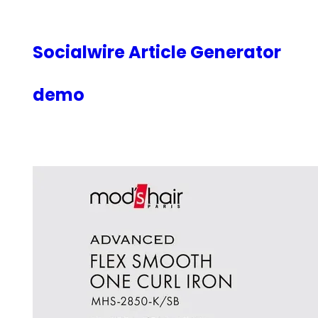
内
容
を
Socialwire Article Generator
ス
キ
demo
ッ
プ