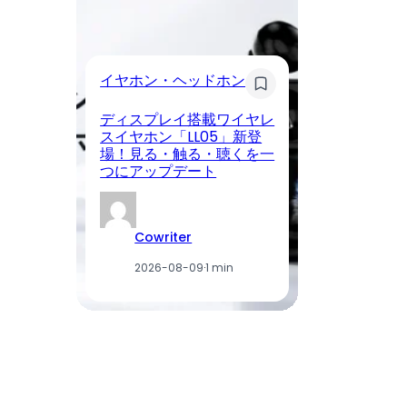
イ
イヤホン・ヘッドホン
Li
ディスプレイ搭載ワイヤレ
C
スイヤホン「LL05」新登
場
場！見る・触る・聴くを一
付
つにアップデート
利
Cowriter
2026-08-09
·
1 min