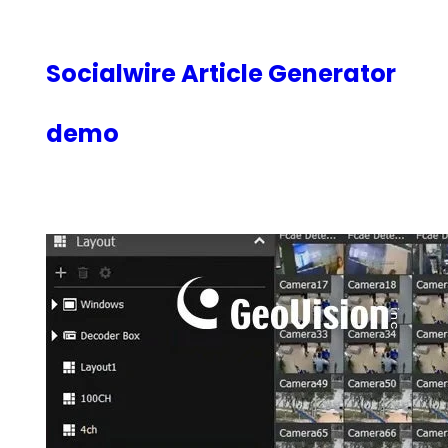
内
容
を
Socialwire Article Generator
ス
キ
demo
ッ
プ