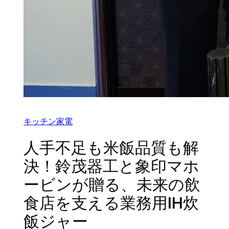
キッチン家電
人手不足も米飯品質も解
決！鈴茂器工と象印マホ
ービンが贈る、未来の飲
食店を支える業務用IH炊
飯ジャー