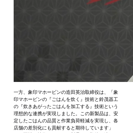
一方、象印マホービンの造田英治取締役は、「象
印マホービンの『ごはんを炊く』技術と鈴茂器工
の『炊きあがったごはんを加工する』技術という
理想的な連携が実現しました。この新製品は、安
定したごはんの品質と作業負荷軽減を実現し、各
店舗の差別化にも貢献すると期待しています」