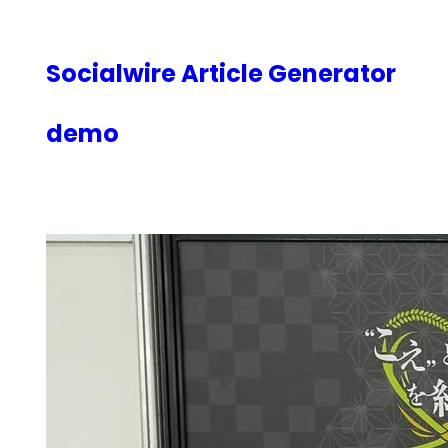
内
容
を
Socialwire Article Generator
ス
キ
demo
ッ
プ