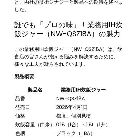
と、両社の技術シナジーと製品への期待を述べま
した。
誰でも「プロの味」！業務用IH炊
飯ジャー（NW-QSZ18A）の魅力
この業務用IH炊飯ジャー（NW-QSZ18A）は、飲
食店の皆さんが抱える悩みを解決するために、
様々な工夫が凝らされています。
製品概要
製品名
業務用IH炊飯ジャー
品番
NW-QSZ18A
発売日
2026年4月1日
価格
都度、個別見積
炊飯容量（白米）
0.18（1合）～1.8L（1升）
色柄
ブラック（-BA）