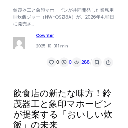
鈴茂器工と象印マホービンが共同開発した業務用
IH炊飯ジャー（NW-QSZ18A）が、2026年4月1日
に発売さ…
Cowriter
2025-10-31
·
1 min
/
0
0
288
飲食店の新たな味方！鈴
茂器工と象印マホービン
が提案する「おいしい炊
飯」の未来