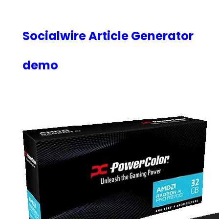
内
容
を
Socialwire Article Generator
ス
キ
demo
ッ
プ