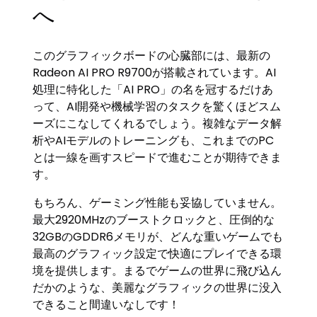
へ
このグラフィックボードの心臓部には、最新の
Radeon AI PRO R9700が搭載されています。AI
処理に特化した「AI PRO」の名を冠するだけあ
って、AI開発や機械学習のタスクを驚くほどスム
ーズにこなしてくれるでしょう。複雑なデータ解
析やAIモデルのトレーニングも、これまでのPC
とは一線を画すスピードで進むことが期待できま
す。
もちろん、ゲーミング性能も妥協していません。
最大2920MHzのブーストクロックと、圧倒的な
32GBのGDDR6メモリが、どんな重いゲームでも
最高のグラフィック設定で快適にプレイできる環
境を提供します。まるでゲームの世界に飛び込ん
だかのような、美麗なグラフィックの世界に没入
できること間違いなしです！