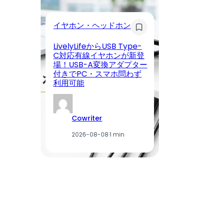
イヤホン・ヘッドホン
モ
LivelyLifeからUSB Type-
【
C対応有線イヤホンが新登
く
場！USB-A変換アダプター
ン
付きでPC・スマホ問わず
日
利用可能
ー
Cowriter
2026-08-08
·
1 min