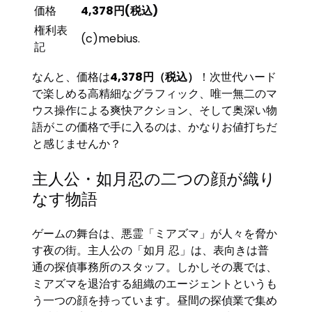
価格
4,378円(税込)
権利表
(c)mebius.
記
なんと、価格は
4,378円（税込）
！次世代ハード
で楽しめる高精細なグラフィック、唯一無二のマ
ウス操作による爽快アクション、そして奥深い物
語がこの価格で手に入るのは、かなりお値打ちだ
と感じませんか？
主人公・如月忍の二つの顔が織り
なす物語
ゲームの舞台は、悪霊「ミアズマ」が人々を脅か
す夜の街。主人公の「如月 忍」は、表向きは普
通の探偵事務所のスタッフ。しかしその裏では、
ミアズマを退治する組織のエージェントというも
う一つの顔を持っています。昼間の探偵業で集め