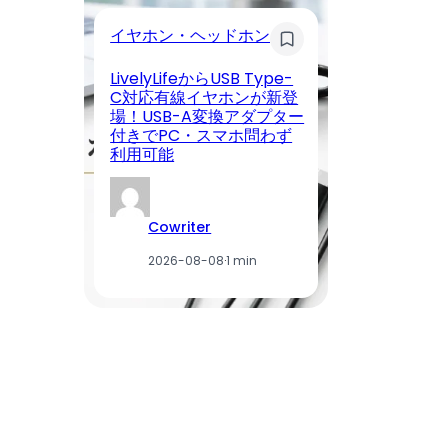
イヤホン・ヘッドホン
モ
LivelyLifeからUSB Type-
【
C対応有線イヤホンが新登
く
場！USB-A変換アダプター
ン
付きでPC・スマホ問わず
日
利用可能
ー
Cowriter
2026-08-08
·
1 min