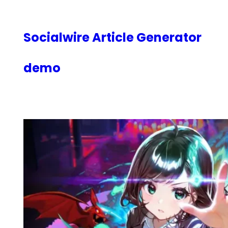
内
容
を
Socialwire Article Generator
ス
キ
demo
ッ
プ