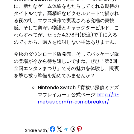
に、新たなゲーム体験をもたらしてくれる期待の
タイトルです。高精細なピクセルアートで描かれ
る夜の街、マウス操作で実現される究極の爽快
感、そして奥深い物語とキャラクタービルド。こ
れらすべてが、たった4,378円(税込)で手に入る
のですから、購入を検討しない手はありません。
今秋のダウンロード版発売、そしてパッケージ版
の登場が今から待ち遠しいですね。ぜひ「第8回
全国エンタメまつり」でその魅力を体験し、闇夜
を撃ち祓う準備を始めてみませんか？
Nintendo Switch「宵祓い探偵ミアズ
マブレイカー」公式ページ:
http://d-
mebius.com/miasmabreaker/
Share on Facebook
Share on X
Share on Telegram
Share on Threads
Share on Pinterest
Share with
/