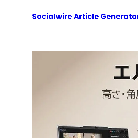
内
容
Socialwire Article Generat
を
ス
キ
ッ
プ