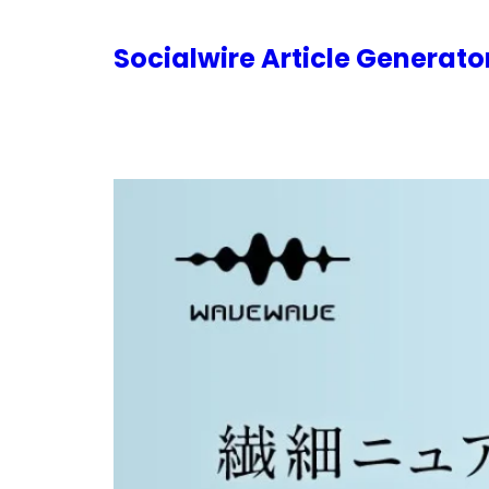
内
容
Socialwire Article Generat
を
ス
キ
ッ
プ