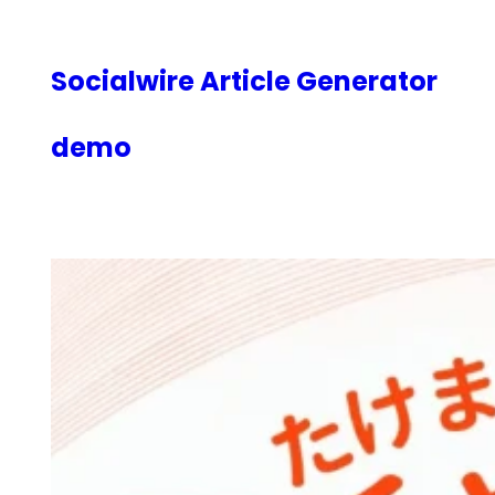
内
容
を
Socialwire Article Generator
ス
キ
demo
ッ
プ