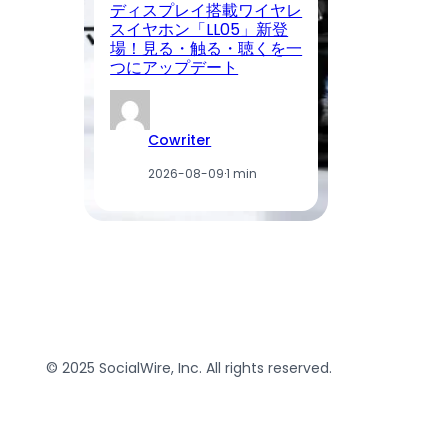
ディスプレイ搭載ワイヤレ
C
スイヤホン「LL05」新登
場
場！見る・触る・聴くを一
付
つにアップデート
利
Cowriter
2026-08-09
·
1 min
© 2025 SocialWire, Inc. All rights reserved.