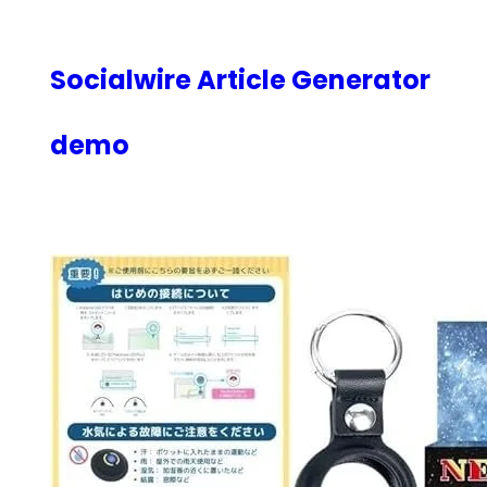
内
容
を
Socialwire Article Generator
ス
キ
demo
ッ
プ