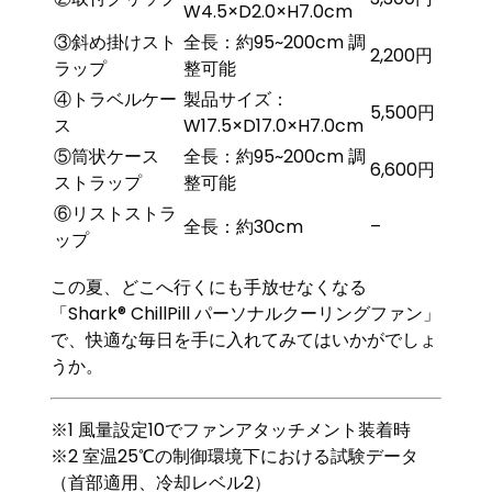
W4.5×D2.0×H7.0cm
③斜め掛けスト
全長：約95~200cm 調
2,200円
ラップ
整可能
④トラベルケー
製品サイズ：
5,500円
ス
W17.5×D17.0×H7.0cm
⑤筒状ケース
全長：約95~200cm 調
6,600円
ストラップ
整可能
⑥リストストラ
全長：約30cm
–
ップ
この夏、どこへ行くにも手放せなくなる
「Shark® ChillPill パーソナルクーリングファン」
で、快適な毎日を手に入れてみてはいかがでしょ
うか。
※1 風量設定10でファンアタッチメント装着時
※2 室温25℃の制御環境下における試験データ
（首部適用、冷却レベル2）