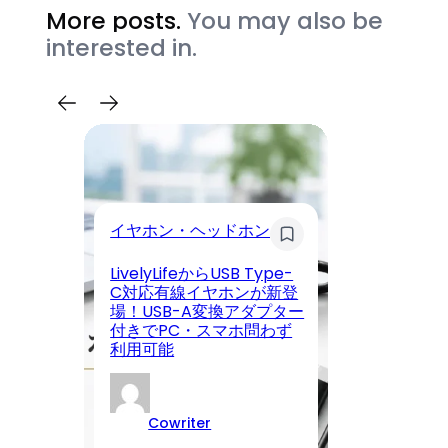
More posts.
You may also be
interested in.
イヤホン・ヘッドホン
モ
LivelyLifeからUSB Type-
【
C対応有線イヤホンが新登
く
場！USB-A変換アダプター
ン
付きでPC・スマホ問わず
日
利用可能
ー
Cowriter