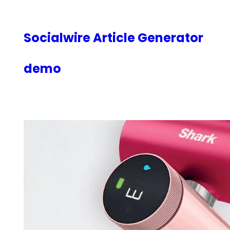
内
容
を
Socialwire Article Generator
ス
キ
demo
ッ
プ