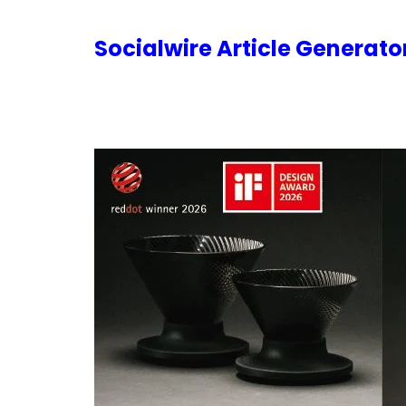
内
容
Socialwire Article Generat
を
ス
キ
ッ
プ