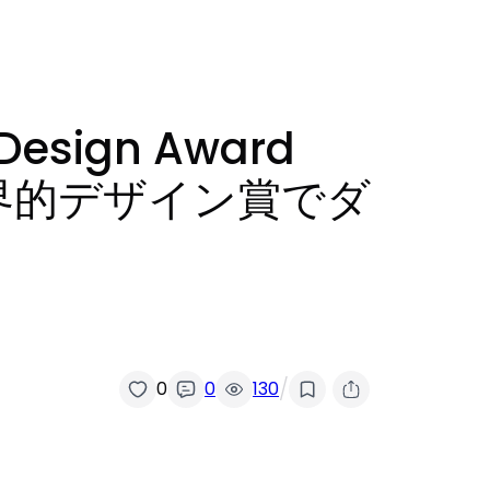
esign Award
き世界的デザイン賞でダ
/
0
0
130