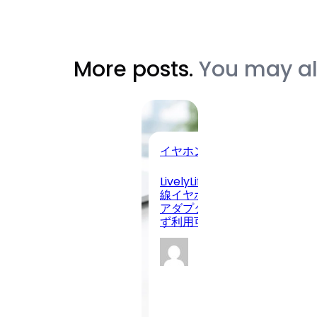
More posts.
You may als
イヤホン・ヘッドホン
LivelyLifeからUSB Type-C
線イヤホンが新登場！USB-A
アダプター付きでPC・スマホ
ず利用可能
Cowriter
2026-08-
08