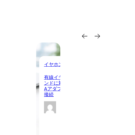
イヤホン・ヘッドホン
ス
VE 2C 新発売！5イ
有線イヤホンが新発売！Z世代トレ
ca
スマホが13,400
ンドに対応、USB Type-CとUSB-
井
d 16 Go搭載で軽
AアダプターでPC・スマホに快適
ま』
接続
販
riter
Cowriter
-08-
2026-08-
08