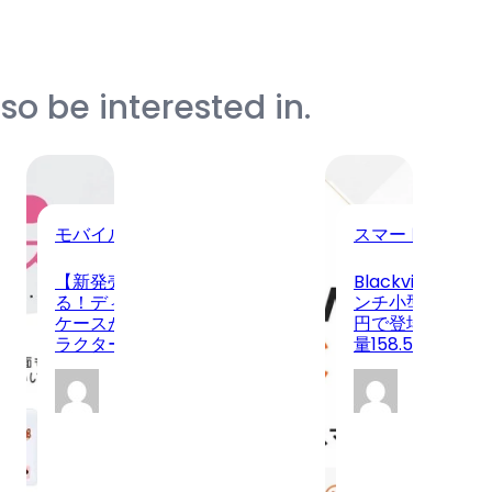
o be interested in.
モバイルアクセサリー
スマートフォン
対応有
【新発売】個人情報も可愛く守
Blackview WA
変換
る！ディズニーデザインのカード
ンチ小型SIMフリー
問わ
ケースが8月7日登場、豊富なキャ
円で登場、Androi
ラクターで日常を彩る
量158.5gを実現
Cowriter
Cow
2026-08-
2026
08
08