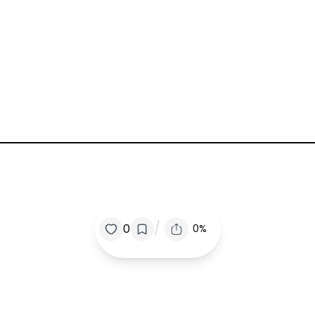
/
0
0%