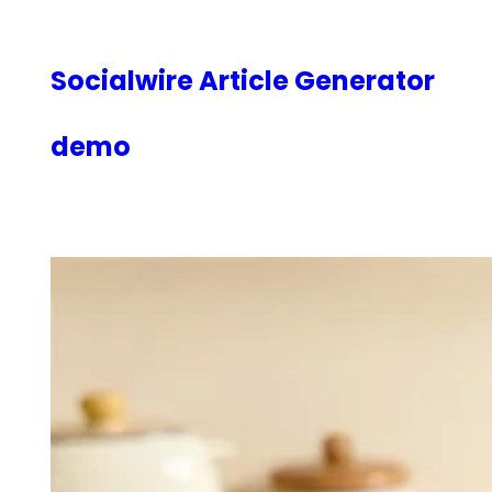
内
容
を
Socialwire Article Generator
ス
キ
demo
ッ
プ