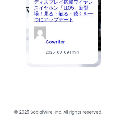
ディスプレイ搭載ワイヤレ
C
スイヤホン「LL05」新登
場
場！見る・触る・聴くを一
付
つにアップデート
利
Cowriter
2026-08-09
·
1 min
© 2025 SocialWire, Inc. All rights reserved.