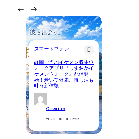
スマートフォン
美
静岡ご当地イケメン収集ウ
ビ
ォークアプリ『しずおかイ
ら
ケメンウォーク』配信開
叶
始！歩いて健康、推し活も
「
叶う新体験
I
Cowriter
2026-08-08
·
1 min