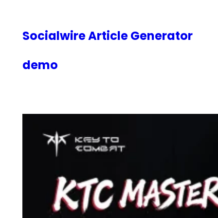
内
容
を
Socialwire Article Generator
ス
キ
demo
ッ
プ