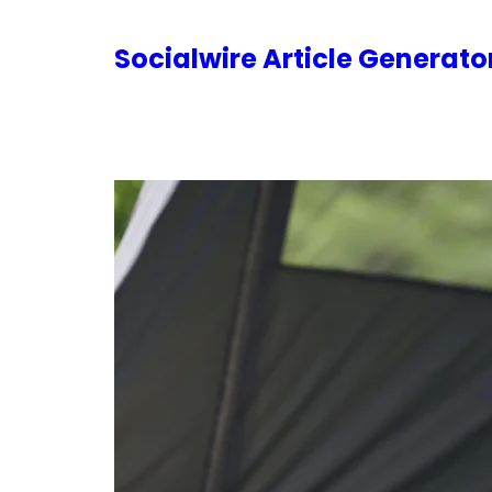
内
容
Socialwire Article Generat
を
ス
キ
ッ
プ