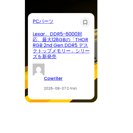
睡
PCパーツ
ン
Lexar、DDR5-6000対
「
応、最大128GBの「THOR
っ
RGB 2nd Gen DDR5 デス
ケ
クトップメモリー」シリー
ア
ズを新発売
次
Cowriter
2026-08-07
·
2 min