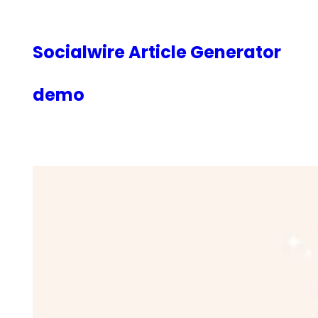
内
容
を
Socialwire Article Generator
ス
キ
demo
ッ
プ