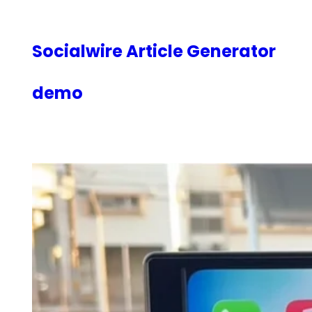
内
容
を
Socialwire Article Generator
ス
キ
demo
ッ
プ