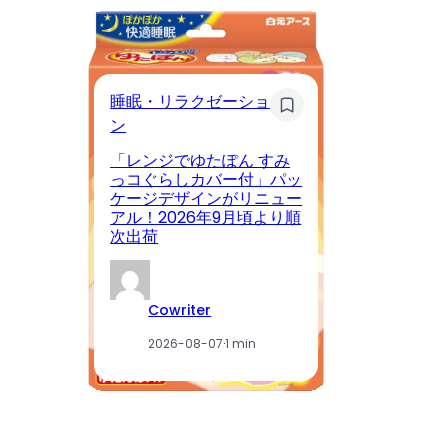
睡眠・リラクゼーショ
ン
マ
「レンジでゆたぽん すみ
っコぐらしカバー付」パッ
ゴ
ケージデザインがリニュー
慣
アル！2026年9月頃より順
ー
次出荷
軽
Cowriter
2026-08-07
·
1 min