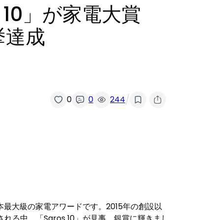
s 10」が家電大賞
挙達成
/
0
0
244
最大級の家電アワードです。2015年の創設以
る中、「Saros 10」が見事、銀賞に輝きまし