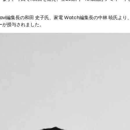
集長の和田 史子氏、家電 Watch編集長の中林 暁氏より、Beijing R
ーが授与されました。