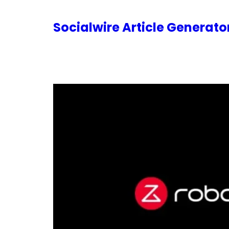
内
容
Socialwire Article Generat
を
ス
キ
ッ
プ