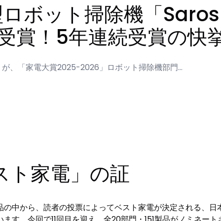
薄型ロボット掃除機「Saro
銀賞受賞！5年連続受賞の快
10」が、「家電大賞2025-2026」ロボット掃除機部門…
スト家電」の証
の中から、読者の投票によってベスト家電が決定される、日本
す。今回で11回目を迎え、全20部門・151製品がノミネートされ