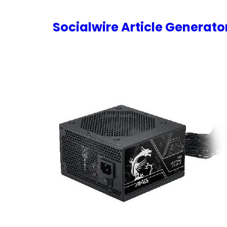
内
容
Socialwire Article Generat
を
ス
キ
ッ
プ