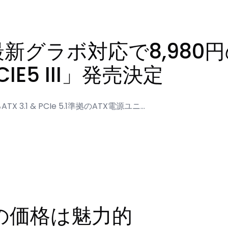
最新グラボ対応で8,980
CIE5 III」発売決定
.1 & PCIe 5.1準拠のATX電源ユニ…
の価格は魅力的