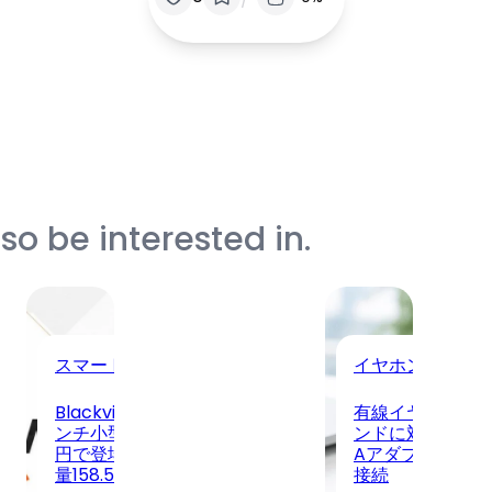
o be interested in.
スマートフォン
イヤホン・ヘッ
守
Blackview WAVE 2C 新発売！5イ
有線イヤホンが新
ード
ンチ小型SIMフリースマホが13,400
ンドに対応、USB 
キャ
円で登場、Android 16 Go搭載で軽
AアダプターでP
量158.5gを実現
接続