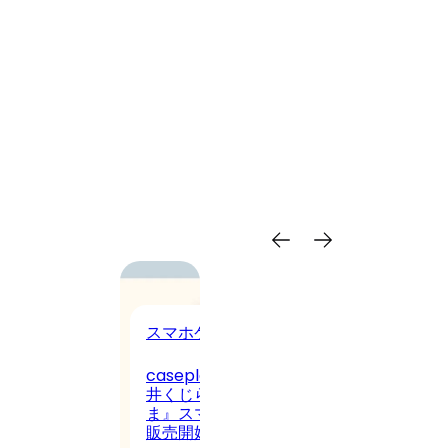
ドホン
スマホケース
美
発売！Z世代トレ
caseplay、イラストレーター「雲
Type-CとUSB-
井くじら」デザインの『やすみく
ア
C・スマホに快適
ま』スマホケースを160機種以上で
『
販売開始
ッグ