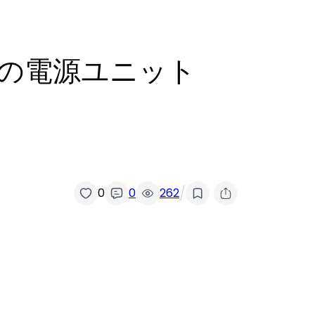
円の電源ユニット
/
0
0
262