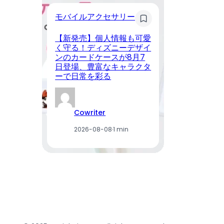
モバイルアクセサリー
ス
【新発売】個人情報も可愛
B
く守る！ディズニーデザイ
売
ンのカードケースが8月7
ー
日登場、豊富なキャラクタ
場
ーで日常を彩る
軽
Cowriter
2026-08-08
·
1 min