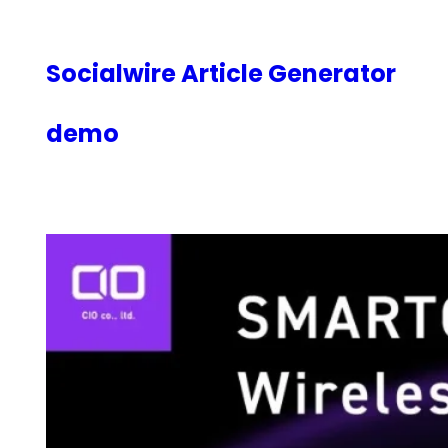
内
容
を
Socialwire Article Generator
ス
キ
demo
ッ
プ